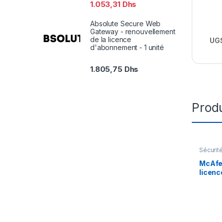
1.053,31
Dhs
Absolute Secure Web
Gateway - renouvellement
de la licence
UGS
d'abonnement - 1 unité
1.805,75
Dhs
Produ
Sécurit
McAfe
licenc
an) + 
Busine
utilis