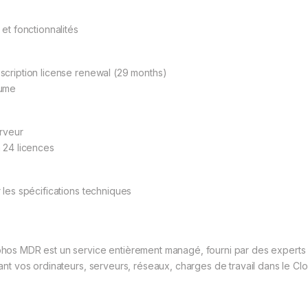
 et fonctionnalités
scription license renewal (29 months)
ume
erveur
à 24 licences
r les spécifications techniques
hos MDR est un service entièrement managé, fourni par des experts 
lant vos ordinateurs, serveurs, réseaux, charges de travail dans le C