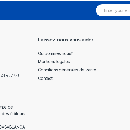
E
m
a
i
l
*
Laissez-nous vous aider
Qui sommes nous?
Mentions légales
Conditions générales de vente
4 et 7j/7 !
Contact
ente de
t des éditeurs
 CASABLANCA.