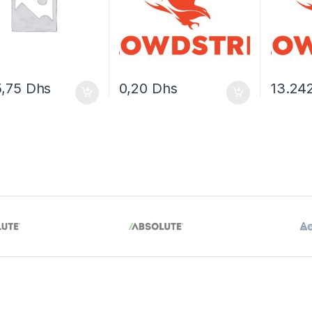
5,75
Dhs
0,20
Dhs
13.24