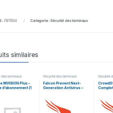
 :
7811534
Catégorie :
Sécurité des terminaux
its similaires
é des terminaux
Sécurité des terminaux
Sécurité 
e MVISION Plus –
Falcon Prevent Next-
CrowdSt
e d’abonnement (1
Generation Antivirus –
Complet
1 an de support de
licence d’abonnement – 1
Graph S
ss Software – 1
point d’extrémité
Subscri
ateur