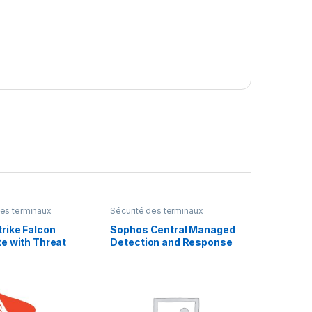
des terminaux
Sécurité des terminaux
rike Falcon
Sophos Central Managed
e with Threat
Detection and Response
tandard Software
Server – renouvellement
ption
de la licence
d’abonnement (1 an) – 1
serveur