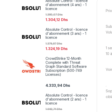
Absolute Control - licence
d'abonnement (4 ans) - 1
licence
Prix
1.380,07
Dhs
1.304,12
Dhs
Sub
Absolute Control - licence
Vol
d'abonnement (3 ans) - 1
licence
1.379,87
Dhs
1 s
1.324,19
Dhs
10 
CrowdStrike 12-Month
Complete with Threat
Graph Standard Software
Voi
Subscription (500-749
Licenses)
.
4.333,94
Dhs
Sop
Absolute Control - licence
cib
d'abonnement (2 ans) - 1
licence
1.092,74
Dhs