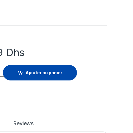
39
Dhs
aged Detection and Response Server - renouvellement de la li
Ajouter au panier
Reviews