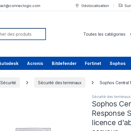
tact@conneclogic.com
Géolocalisation
Sui
or:
Autodesk
Acronis
Bitdefender
Fortinet
Sophos
Sécurité
Sécurité des terminaux
Sophos Central 
Sécurité des terminaux
Sophos Cen
Response S
licence d’a