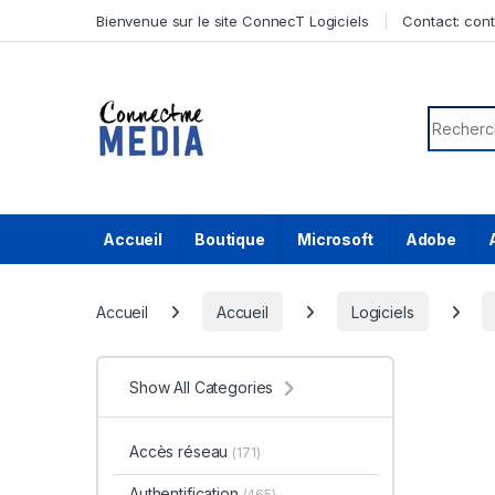
Skip to navigation
Skip to content
Bienvenue sur le site ConnecT Logiciels
Contact:
con
Search f
Accueil
Boutique
Microsoft
Adobe
Accueil
Accueil
Logiciels
Show All Categories
Accès réseau
(171)
Authentification
(465)