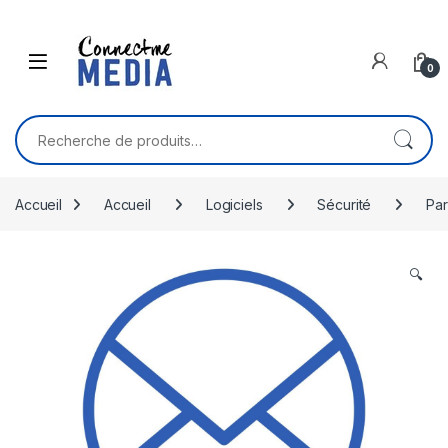
Skip to navigation
Skip to content
0
Recherche pour :
Accueil
Accueil
Logiciels
Sécurité
Par
🔍