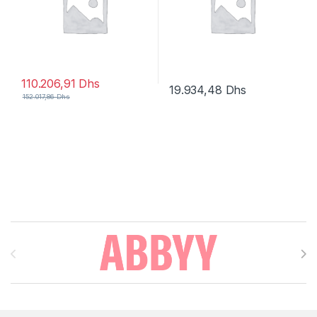
110.206,91
Dhs
19.934,48
Dhs
152.017,86
Dhs
Brands Carousel