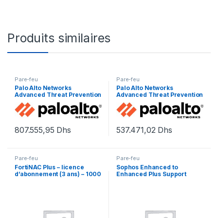
Produits similaires
Pare-feu
Pare-feu
Palo Alto Networks
Palo Alto Networks
Advanced Threat Prevention
Advanced Threat Prevention
– renouvellement de la
– licence d’abonnement (1
licence d’abonnement (1 an)
an) – 1 périphérique
– 1 périphérique
807.555,95
Dhs
537.471,02
Dhs
Pare-feu
Pare-feu
FortiNAC Plus – licence
Sophos Enhanced to
d’abonnement (3 ans) – 1000
Enhanced Plus Support
extrémités
Upgrade – contrat de
maintenance prolongé – 3
années