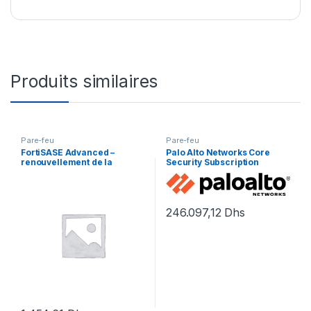
Produits similaires
Pare-feu
Pare-feu
FortiSASE Advanced –
Palo Alto Networks Core
renouvellement de la
Security Subscription
licence d’abonnement (1 an)
Bundle Advanced Threat
+ FortiCare Premium – 1
Prevention, Advanced URL
utilisateur
Filtering, Advanced
246.097,12
Dhs