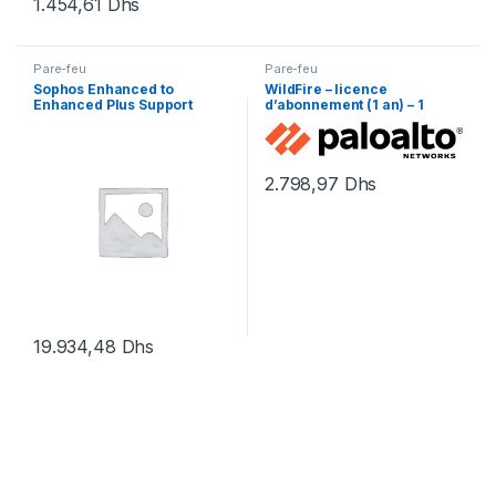
1.454,61
Dhs
Pare-feu
Pare-feu
Sophos Enhanced to
WildFire – licence
Enhanced Plus Support
d’abonnement (1 an) – 1
Upgrade – contrat de
périphérique
maintenance prolongé – 3
années
2.798,97
Dhs
19.934,48
Dhs