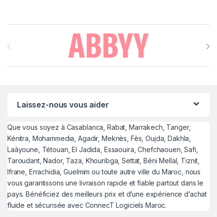
Brands Carousel
Laissez-nous vous aider
Que vous soyez à Casablanca, Rabat, Marrakech, Tanger,
Kénitra, Mohammedia, Agadir, Meknès, Fès, Oujda, Dakhla,
Laâyoune, Tétouan, El Jadida, Essaouira, Chefchaouen, Safi,
Taroudant, Nador, Taza, Khouribga, Settat, Béni Mellal, Tiznit,
Ifrane, Errachidia, Guelmim ou toute autre ville du Maroc, nous
vous garantissons une livraison rapide et fiable partout dans le
pays. Bénéficiez des meilleurs prix et d’une expérience d’achat
fluide et sécurisée avec ConnecT Logiciels Maroc.