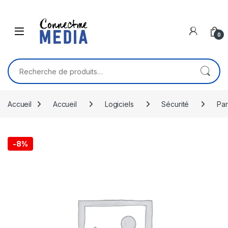
Skip to navigation
Skip to content
0
Recherche pour :
Accueil
Accueil
Logiciels
Sécurité
Par
-
8%