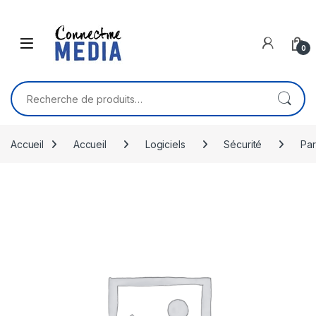
Skip to navigation
Skip to content
0
Recherche pour :
Accueil
Accueil
Logiciels
Sécurité
Par