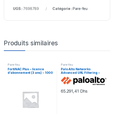
UGS :
7698789
Catégorie :
Pare-feu
Produits similaires
Pare-feu
Pare-feu
FortiNAC Plus – licence
Palo Alto Networks
d’abonnement (3 ans) – 1000
Advanced URL Filtering –
extrémités
renouvellement de la
licence d’abonnement (3
ans) – 1 périphérique dans la
paire HA
65.291,41
Dhs