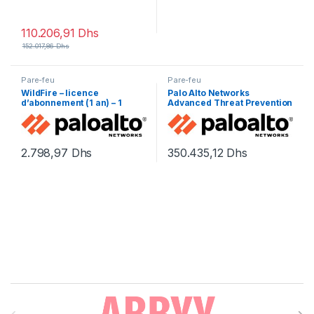
110.206,91
Dhs
152.017,86
Dhs
Pare-feu
Pare-feu
WildFire – licence
Palo Alto Networks
d’abonnement (1 an) – 1
Advanced Threat Prevention
périphérique
– renouvellement de la
licence d’abonnement (3
ans) – 1 périphérique dans la
paire HA
2.798,97
Dhs
350.435,12
Dhs
Brands Carousel