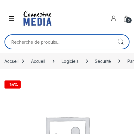
Skip to navigation
Skip to content
0
Recherche pour :
Accueil
Accueil
Logiciels
Sécurité
Par
-
15%