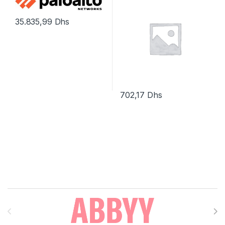
35.835,99
Dhs
702,17
Dhs
Brands Carousel