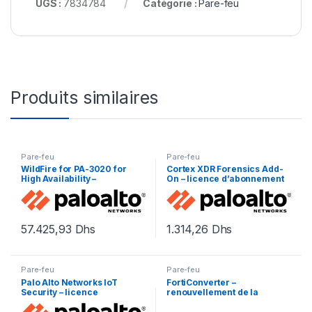
UGS :
7834784
Catégorie :
Pare-feu
Produits similaires
Pare-feu
Pare-feu
WildFire for PA-3020 for
Cortex XDR Forensics Add-
High Availability –
On – licence d’abonnement
renouvellement de la
(1 an) – 1 licence
licence d’abonnement (1 an)
– 1 périphérique dans la
paire HA
57.425,93
Dhs
1.314,26
Dhs
Pare-feu
Pare-feu
Palo Alto Networks IoT
FortiConverter –
Security – licence
renouvellement de la
d’abonnement (5 ans) – 1
licence d’abonnement (1 an)
périphérique
– 1 licence