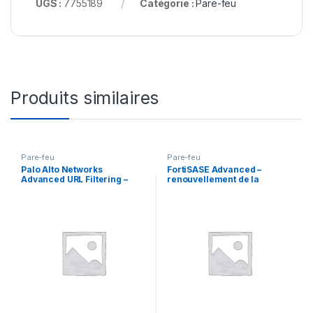
UGS :
7755189
Catégorie :
Pare-feu
Produits similaires
Pare-feu
Pare-feu
Palo Alto Networks
FortiSASE Advanced –
Advanced URL Filtering –
renouvellement de la
licence d’abonnement (5
licence d’abonnement (1 an)
ans) – 1 périphérique dans la
+ FortiCare Premium – 1
paire HA
utilisateur