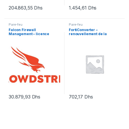
204.863,55
Dhs
1.454,61
Dhs
Pare-feu
Pare-feu
Falcon Firewall
FortiConverter –
Management – licence
renouvellement de la
d’abonnement (1 an) – 1 point
licence d’abonnement (1 an)
d’extrémité
– 1 licence
30.879,93
Dhs
702,17
Dhs