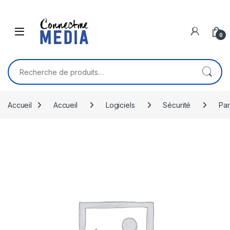
Skip to navigation
Skip to content
0
Recherche pour :
Accueil
Accueil
Logiciels
Sécurité
Par