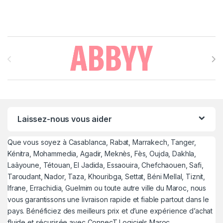
Brands Carousel
Laissez-nous vous aider
Que vous soyez à Casablanca, Rabat, Marrakech, Tanger,
Kénitra, Mohammedia, Agadir, Meknès, Fès, Oujda, Dakhla,
Laâyoune, Tétouan, El Jadida, Essaouira, Chefchaouen, Safi,
Taroudant, Nador, Taza, Khouribga, Settat, Béni Mellal, Tiznit,
Ifrane, Errachidia, Guelmim ou toute autre ville du Maroc, nous
vous garantissons une livraison rapide et fiable partout dans le
pays. Bénéficiez des meilleurs prix et d’une expérience d’achat
fluide et sécurisée avec ConnecT Logiciels Maroc.