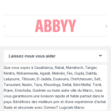
Brands Carousel
Laissez-nous vous aider
Que vous soyez à Casablanca, Rabat, Marrakech, Tanger,
Kénitra, Mohammedia, Agadir, Meknès, Fès, Oujda, Dakhla,
Laâyoune, Tétouan, El Jadida, Essaouira, Chefchaouen, Safi,
Taroudant, Nador, Taza, Khouribga, Settat, Béni Mellal, Tiznit,
Ifrane, Errachidia, Guelmim ou toute autre ville du Maroc, nous
vous garantissons une livraison rapide et fiable partout dans le
pays. Bénéficiez des meilleurs prix et d’une expérience d’achat
fluide et sécurisée avec ConnecT Logiciels Maroc.