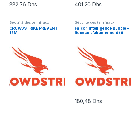
882,76
Dhs
401,20
Dhs
Sécurité des terminaux
Sécurité des terminaux
CROWDSTRIKE PREVENT
Falcon Intelligence Bundle –
12M
licence d’abonnement (6
mois) – 1 licence
180,48
Dhs