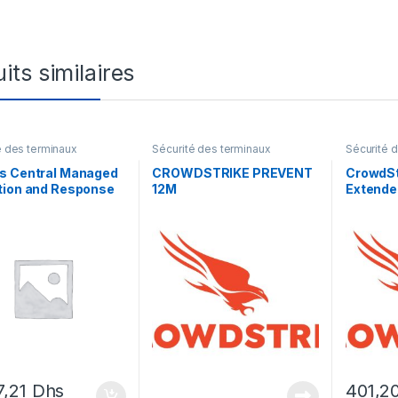
its similaires
é des terminaux
Sécurité des terminaux
Sécurité 
s Central Managed
CROWDSTRIKE PREVENT
CrowdSt
tion and Response
12M
Extended
 – renouvellement
d’abonne
licence
licence
nement (1 an) – 1
ur
7,21
Dhs
401,2