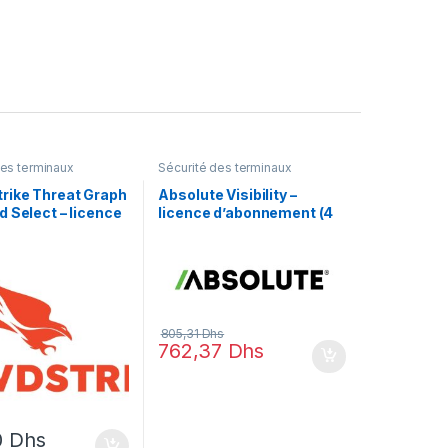
des terminaux
Sécurité des terminaux
rike Threat Graph
Absolute Visibility –
 Select – licence
licence d’abonnement (4
ment (1 an) – 1
ans) – 1 licence
805,31
Dhs
762,37
Dhs
0
Dhs