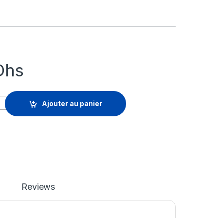
Dhs
 One Endpoint Security Essentials - renouvellement de la licenc
Ajouter au panier
Reviews