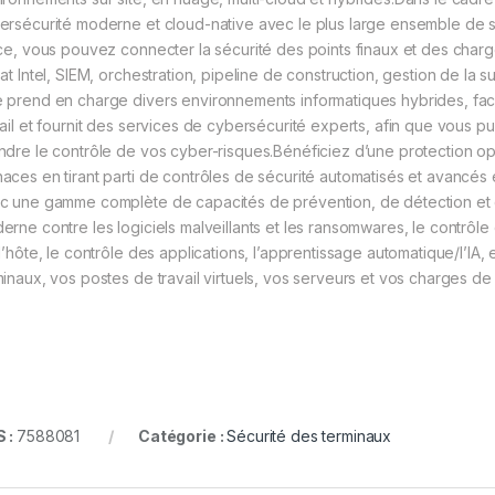
ersécurité moderne et cloud-native avec le plus large ensemble de so
rce, vous pouvez connecter la sécurité des points finaux et des charge
eat Intel, SIEM, orchestration, pipeline de construction, gestion de la 
 prend en charge divers environnements informatiques hybrides, facilit
vail et fournit des services de cybersécurité experts, afin que vous pu
ndre le contrôle de vos cyber-risques.Bénéficiez d’une protection o
aces en tirant parti de contrôles de sécurité automatisés et avancés 
c une gamme complète de capacités de prévention, de détection et d
erne contre les logiciels malveillants et les ransomwares, le contrôle
 l’hôte, le contrôle des applications, l’apprentissage automatique/l’I
minaux, vos postes de travail virtuels, vos serveurs et vos charges de 
 :
7588081
Catégorie :
Sécurité des terminaux