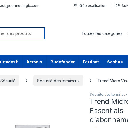
tact@conneclogic.com
Géolocalisation
Sui
or:
Autodesk
Acronis
Bitdefender
Fortinet
Sophos
Sécurité
Sécurité des terminaux
Trend Micro Visi
Sécurité des terminaux
Trend Micro
Essentials 
d’abonneme