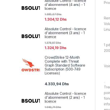
Absolute Control - licence
Prix
d'abonnement (4 ans) - 1
licence
1.380,07
Dhs
Ren
1.304,12
Dhs
Vol
Absolute Control - licence
Lin
d'abonnement (3 ans) - 1
licence
1.379,87
Dhs
1 p
1.324,19
Dhs
200
CrowdStrike 12-Month
Complete with Threat
Graph Standard Software
Voi
Subscription (500-749
Licenses)
.
4.333,94
Dhs
Tre
poi
Absolute Control - licence
d'abonnement (2 ans) - 1
fon
licence
inf
1.092,74
Dhs
env