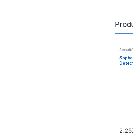
Produ
Sécurit
Sopho
Detec
Server
de la 
d’abon
serve
2.25