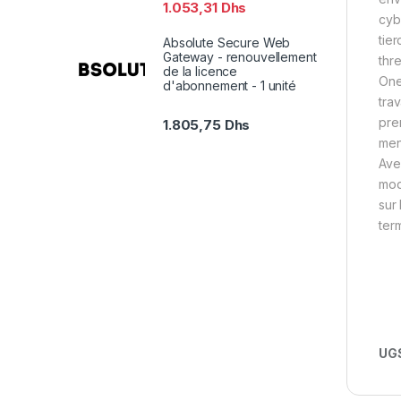
1.053,31
Dhs
cyb
tie
Absolute Secure Web
Gateway - renouvellement
thr
de la licence
One
d'abonnement - 1 unité
tra
pre
1.805,75
Dhs
men
Ave
mod
sur
ter
UGS