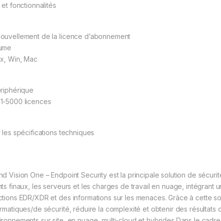
 et fonctionnalités
ouvellement de la licence d’abonnement
ume
ux, Win, Mac
ériphérique
1-5000 licences
r les spécifications techniques
nd Vision One – Endpoint Security est la principale solution de sécur
nts finaux, les serveurs et les charges de travail en nuage, intégran
ctions EDR/XDR et des informations sur les menaces. Grâce à cette sol
ormatiques/de sécurité, réduire la complexité et obtenir des résultats
ironnements sur site, en nuage, multi-cloud et hybrides.Dans le cadr