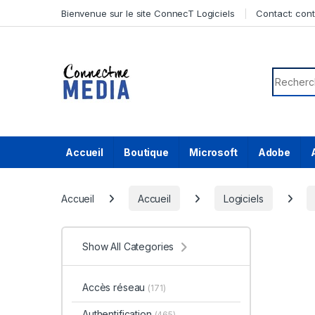
Skip to navigation
Skip to content
Bienvenue sur le site ConnecT Logiciels
Contact:
con
Search f
Accueil
Boutique
Microsoft
Adobe
Accueil
Accueil
Logiciels
Show All Categories
Accès réseau
(171)
Authentification
(465)