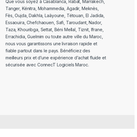
Que vous soyez à Casablanca, Rabat, Marrakech,
Tanger, Kénitra, Mohammedia, Agadir, Meknès,
Fès, Oujda, Dakhla, Laâyoune, Tétouan, El Jadida,
Essaouira, Chefchaouen, Safi, Taroudant, Nador,
Taza, Khouribga, Settat, Béni Mellal, Tiznit, Ifrane,
Errachidia, Guelmim ou toute autre ville du Maroc,
nous vous garantissons une livraison rapide et
fiable partout dans le pays. Bénéficiez des
meilleurs prix et d’une expérience d’achat fluide et
sécurisée avec ConnecT Logiciels Maroc.