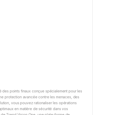
ité des points finaux conçue spécialement pour les
t une protection avancée contre les menaces, des
ution, vous pouvez rationaliser les opérations
 optimaux en matière de sécurité dans vos
e de Trend Vision One, une plate-forme de