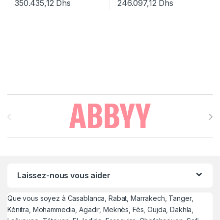
350.435,12
Dhs
246.097,12
Dhs
Brands Carousel
Laissez-nous vous aider
Que vous soyez à Casablanca, Rabat, Marrakech, Tanger,
Kénitra, Mohammedia, Agadir, Meknès, Fès, Oujda, Dakhla,