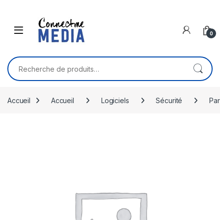
Skip to navigation
Skip to content
0
Recherche pour :
Accueil
Accueil
Logiciels
Sécurité
Par