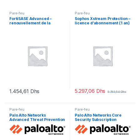
Pare-feu
Pare-feu
FortiSASE Advanced –
Sophos Xstream Protection –
renouvellement de la
licence d’abonnement (1 an)
licence d’abonnement (1 an)
– 1 licence
+ FortiCare Premium – 1
utilisateur
5.297,06
Dhs
1.454,61
Dhs
5.783,54
Dhs
Pare-feu
Pare-feu
Palo Alto Networks
Palo Alto Networks Core
Advanced Threat Prevention
Security Subscription
– renouvellement de la
Bundle Advanced Threat
licence d’abonnement (3
Prevention, Advanced URL
ans) – 1 périphérique dans la
Filtering, Advanced
paire HA