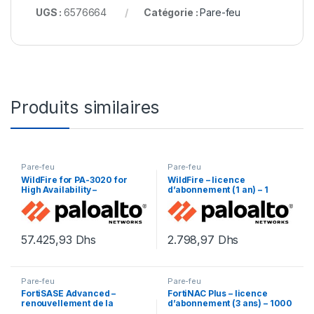
UGS :
6576664
Catégorie :
Pare-feu
Produits similaires
Pare-feu
Pare-feu
WildFire for PA-3020 for
WildFire – licence
High Availability –
d’abonnement (1 an) – 1
renouvellement de la
périphérique
licence d’abonnement (1 an)
– 1 périphérique dans la
paire HA
57.425,93
Dhs
2.798,97
Dhs
Pare-feu
Pare-feu
FortiSASE Advanced –
FortiNAC Plus – licence
renouvellement de la
d’abonnement (3 ans) – 1000
licence d’abonnement (1 an)
extrémités