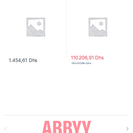
+ FortiCare Premium – 1
utilisateur
110.206,91
Dhs
1.454,61
Dhs
152.017,86
Dhs
Brands Carousel