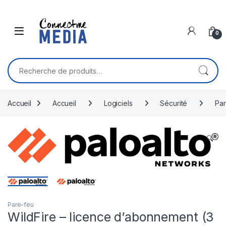
Skip to navigation
Skip to content
0
Recherche pour :
Accueil
Accueil
Logiciels
Sécurité
Par
🔍
Pare-feu
WildFire – licence d’abonnement (3