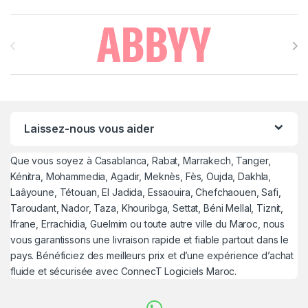
Brands Carousel
Laissez-nous vous aider
Que vous soyez à Casablanca, Rabat, Marrakech, Tanger,
Kénitra, Mohammedia, Agadir, Meknès, Fès, Oujda, Dakhla,
Laâyoune, Tétouan, El Jadida, Essaouira, Chefchaouen, Safi,
Taroudant, Nador, Taza, Khouribga, Settat, Béni Mellal, Tiznit,
Ifrane, Errachidia, Guelmim ou toute autre ville du Maroc, nous
vous garantissons une livraison rapide et fiable partout dans le
pays. Bénéficiez des meilleurs prix et d’une expérience d’achat
fluide et sécurisée avec ConnecT Logiciels Maroc.