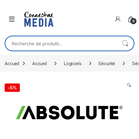
Skip to navigation
Skip to content
0
Recherche pour :
Accueil
Accueil
Logiciels
Sécurité
Séc
🔍
-
5%