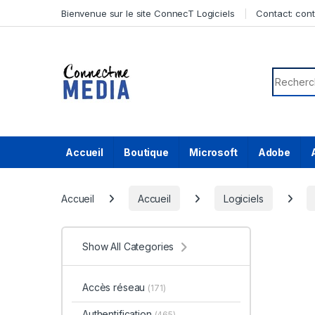
Skip to navigation
Skip to content
Bienvenue sur le site ConnecT Logiciels
Contact:
con
Search f
Accueil
Boutique
Microsoft
Adobe
Accueil
Accueil
Logiciels
Show All Categories
Accès réseau
(171)
Authentification
(465)