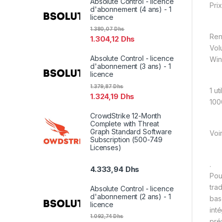
Absolute Control - licence
Prix
d'abonnement (4 ans) - 1
licence
1.380,07
Dhs
Ren
1.304,12
Dhs
Vol
Absolute Control - licence
Wi
d'abonnement (3 ans) - 1
licence
1.379,87
Dhs
1 ut
1.324,19
Dhs
100
CrowdStrike 12-Month
Complete with Threat
Graph Standard Software
Voi
Subscription (500-749
Licenses)
.
4.333,94
Dhs
Pou
tra
Absolute Control - licence
d'abonnement (2 ans) - 1
bas
licence
int
1.092,74
Dhs
pré