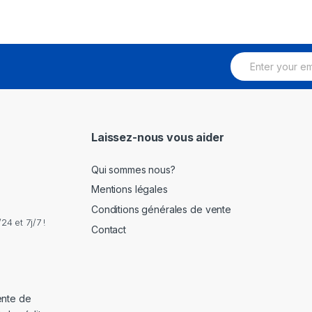
E
m
a
i
l
*
Laissez-nous vous aider
Qui sommes nous?
Mentions légales
Conditions générales de vente
4 et 7j/7 !
Contact
ente de