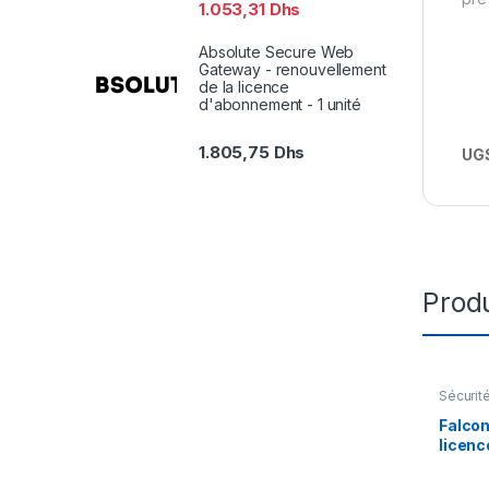
1.053,31
Dhs
Absolute Secure Web
Gateway - renouvellement
de la licence
d'abonnement - 1 unité
1.805,75
Dhs
UGS
Produ
Sécurit
Falcon
licenc
an) – 1