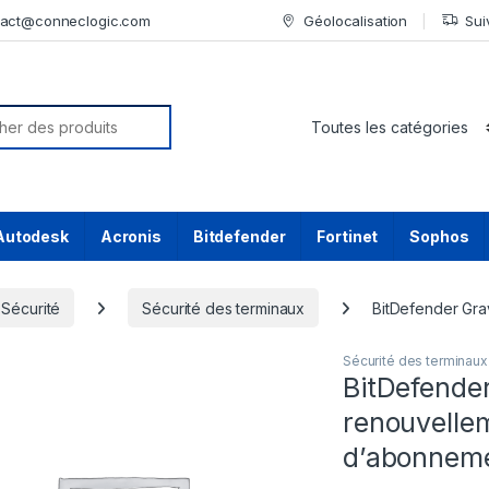
tact@conneclogic.com
Géolocalisation
Sui
or:
Autodesk
Acronis
Bitdefender
Fortinet
Sophos
Sécurité
Sécurité des terminaux
BitDefender Grav
Sécurité des terminaux
BitDefender
renouvellem
d’abonnemen