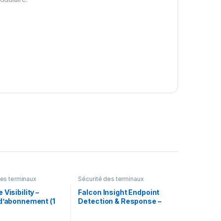
des terminaux
Sécurité des terminaux
 Visibility –
Falcon Insight Endpoint
 d’abonnement (1
Detection & Response –
icence
licence d’abonnement (3
ans) – 1 point d’extrémité