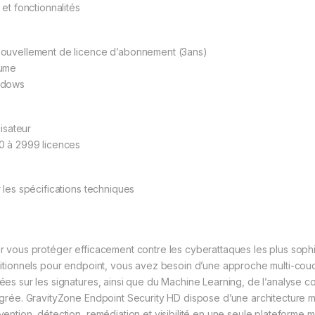
 et fonctionnalités
ouvellement de licence d’abonnement (3ans)
ume
ndows
ilisateur
0 à 2999 licences
r les spécifications techniques
r vous protéger efficacement contre les cyberattaques les plus sophis
ditionnels pour endpoint, vous avez besoin d’une approche multi-cou
ées sur les signatures, ainsi que du Machine Learning, de l’analyse c
égrée. GravityZone Endpoint Security HD dispose d’une architecture 
vention, détection, remédiation et visibilité en une seule plateforme m