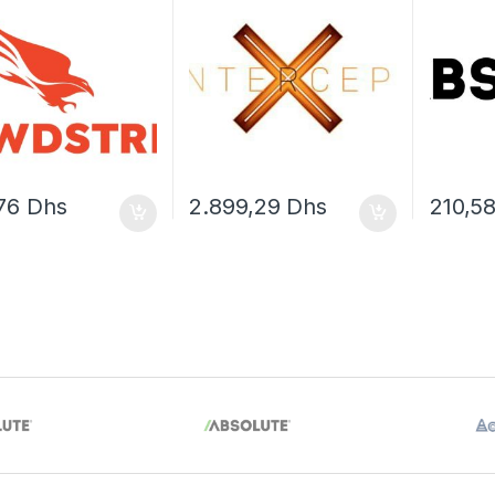
licence d’abonnement (14
mois) – 1 serveur
,76
Dhs
2.899,29
Dhs
210,5