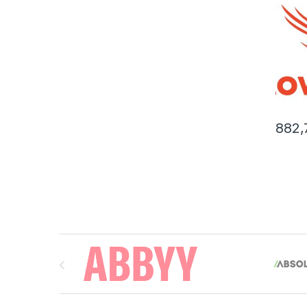
882
Brands Carousel