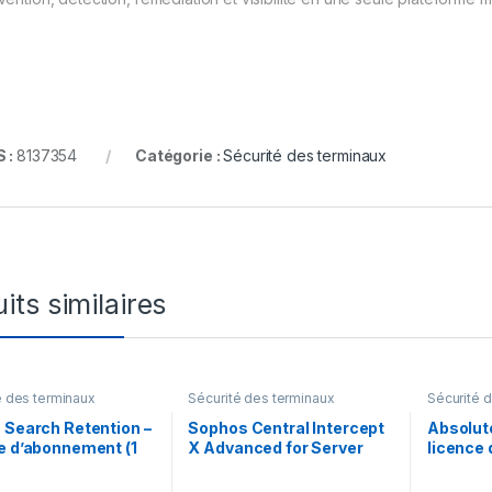
 :
8137354
Catégorie :
Sécurité des terminaux
its similaires
é des terminaux
Sécurité des terminaux
Sécurité 
 Search Retention –
Sophos Central Intercept
Absolute
e d’abonnement (1
X Advanced for Server
licence
 licence
with XDR –
an) – 1 l
renouvellement de la