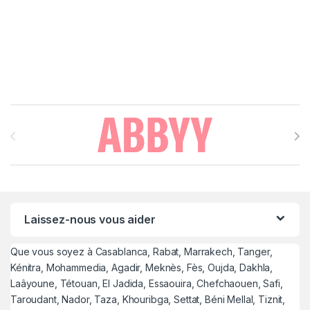
Brands Carousel
Laissez-nous vous aider
Que vous soyez à Casablanca, Rabat, Marrakech, Tanger,
Kénitra, Mohammedia, Agadir, Meknès, Fès, Oujda, Dakhla,
Laâyoune, Tétouan, El Jadida, Essaouira, Chefchaouen, Safi,
Taroudant, Nador, Taza, Khouribga, Settat, Béni Mellal, Tiznit,