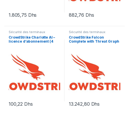
1.805,75
Dhs
882,76
Dhs
Sécurité des terminaux
Sécurité des terminaux
CrowdStrike Charlotte AI –
CrowdStrike Falcon
licence d’abonnement (4
Complete with Threat Graph
mois) – 1 licence
Standard Software
Subscription
100,22
Dhs
13.242,80
Dhs