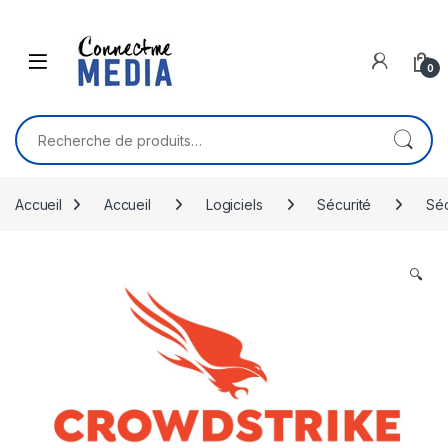
Skip to navigation
Skip to content
0
Recherche pour :
Accueil
Accueil
Logiciels
Sécurité
Séc
🔍