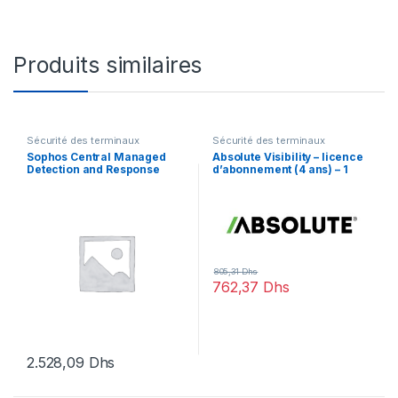
Produits similaires
Sécurité des terminaux
Sécurité des terminaux
Sophos Central Managed
Absolute Visibility – licence
Detection and Response
d’abonnement (4 ans) – 1
Complete Server –
licence
renouvellement de la
licence d’abonnement (9
mois) – 1 serveur
805,31
Dhs
762,37
Dhs
2.528,09
Dhs