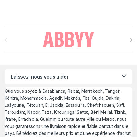
Brands Carousel
Laissez-nous vous aider
Que vous soyez à Casablanca, Rabat, Marrakech, Tanger,
Kénitra, Mohammedia, Agadir, Meknès, Fès, Oujda, Dakhla,
Laâyoune, Tétouan, El Jadida, Essaouira, Chefchaouen, Safi,
Taroudant, Nador, Taza, Khouribga, Settat, Béni Mellal, Tiznit,
Ifrane, Errachidia, Guelmim ou toute autre ville du Maroc, nous
vous garantissons une livraison rapide et fiable partout dans le
pays. Bénéficiez des meilleurs prix et d’une expérience d’achat