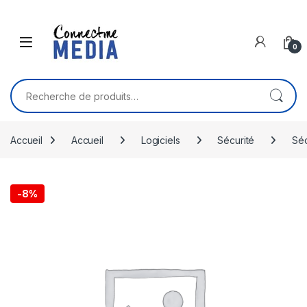
Skip to navigation
Skip to content
0
Recherche pour :
Accueil
Accueil
Logiciels
Sécurité
Séc
-
8%