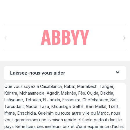
Brands Carousel
Laissez-nous vous aider
Que vous soyez à Casablanca, Rabat, Marrakech, Tanger,
Kénitra, Mohammedia, Agadir, Meknès, Fès, Oujda, Dakhla,
Laâyoune, Tétouan, El Jadida, Essaouira, Chefchaouen, Safi,
Taroudant, Nador, Taza, Khouribga, Settat, Béni Mellal, Tiznit,
Ifrane, Errachidia, Guelmim ou toute autre ville du Maroc, nous
vous garantissons une livraison rapide et fiable partout dans le
pays. Bénéficiez des meilleurs prix et d’une expérience d’achat