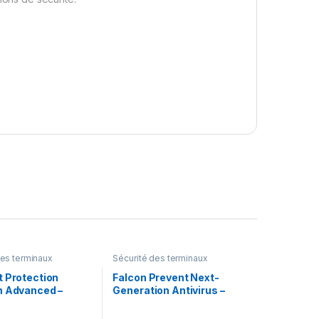
des terminaux
Sécurité des terminaux
t Protection
Falcon Prevent Next-
m Advanced –
Generation Antivirus –
 d’abonnement (1
licence d’abonnement – 1
icence
point d’extrémité