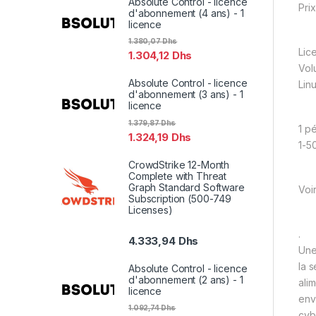
Absolute Control - licence
Prix
d'abonnement (4 ans) - 1
licence
1.380,07
Dhs
Lic
1.304,12
Dhs
Vol
Absolute Control - licence
Lin
d'abonnement (3 ans) - 1
licence
1.379,87
Dhs
1 p
1.324,19
Dhs
1-5
CrowdStrike 12-Month
Complete with Threat
Graph Standard Software
Voi
Subscription (500-749
Licenses)
.
4.333,94
Dhs
Une
la 
Absolute Control - licence
d'abonnement (2 ans) - 1
ali
licence
env
1.092,74
Dhs
cyb