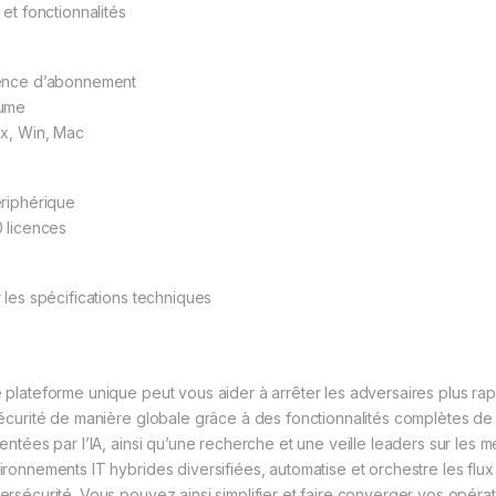
 et fonctionnalités
ence d’abonnement
ume
ux, Win, Mac
ériphérique
0 licences
r les spécifications techniques
 plateforme unique peut vous aider à arrêter les adversaires plus ra
sécurité de manière globale grâce à des fonctionnalités complètes de
mentées par l’IA, ainsi qu’une recherche et une veille leaders sur les
ironnements IT hybrides diversifiées, automatise et orchestre les flux 
ersécurité. Vous pouvez ainsi simplifier et faire converger vos opérat