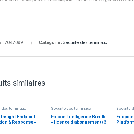
 :
7647699
Catégorie :
Sécurité des terminaux
its similaires
é des terminaux
Sécurité des terminaux
Sécurité 
 Insight Endpoint
Falcon Intelligence Bundle
Endpoin
ion & Response –
– licence d’abonnement (6
Platfor
e d’abonnement (3
mois) – 1 licence
licence
 1 point d’extrémité
an) – 1 l