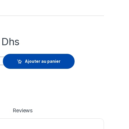
9
Dhs
 One Endpoint Security Pro - licence d'abonnement - 1 périphéri
Ajouter au panier
Reviews