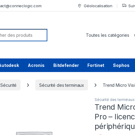
tact@conneclogic.com
Géolocalisation
Sui
or:
Autodesk
Acronis
Bitdefender
Fortinet
Sophos
Sécurité
Sécurité des terminaux
Trend Micro Vis
Sécurité des terminaux
Trend Micro
Pro – licen
périphériq