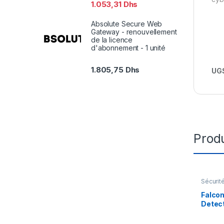
1.053,31
Dhs
Absolute Secure Web
Gateway - renouvellement
de la licence
d'abonnement - 1 unité
1.805,75
Dhs
UGS
Produ
Sécurit
Falcon
Detect
licenc
ans) –