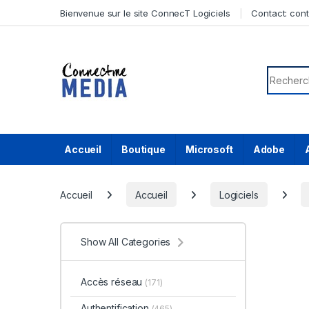
Skip to navigation
Skip to content
Bienvenue sur le site ConnecT Logiciels
Contact:
con
Search f
Accueil
Boutique
Microsoft
Adobe
Accueil
Accueil
Logiciels
Show All Categories
Accès réseau
(171)
Authentification
(465)