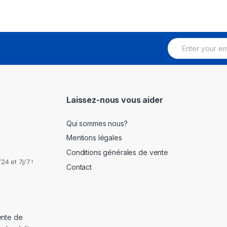
E
m
a
i
l
*
Laissez-nous vous aider
Qui sommes nous?
Mentions légales
Conditions générales de vente
4 et 7j/7 !
Contact
ente de